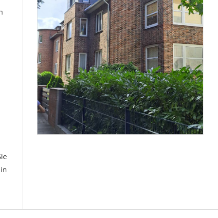
n
ie
in